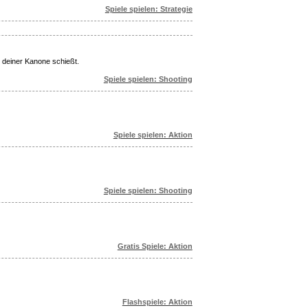
Spiele spielen: Strategie
t deiner Kanone schießt.
Spiele spielen: Shooting
Spiele spielen: Aktion
Spiele spielen: Shooting
Gratis Spiele: Aktion
Flashspiele: Aktion