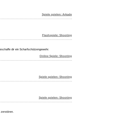
Spiele spielen: Arkade
Flashspiele: Shooting
eschaffe dir ein Scharfschützengewehr.
Online Spiele: Shooting
Spiele spielen: Shooting
Spiele spielen: Shooting
 zerstören.