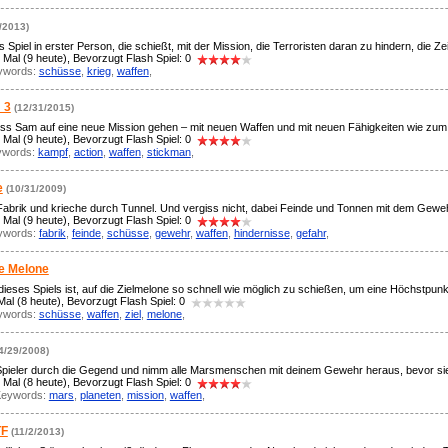
/2013)
s Spiel in erster Person, die schießt, mit der Mission, die Terroristen daran zu hindern, die Z
 Mal (9 heute), Bevorzugt Flash Spiel: 0
eywords:
schüsse
,
krieg
,
waffen
,
 3
(12/31/2015)
muss Sam auf eine neue Mission gehen – mit neuen Waffen und mit neuen Fähigkeiten wie zum 
 Mal (9 heute), Bevorzugt Flash Spiel: 0
eywords:
kampf
,
action
,
waffen
,
stickman
,
e
(10/31/2009)
Fabrik und krieche durch Tunnel. Und vergiss nicht, dabei Feinde und Tonnen mit dem Gewe
 Mal (9 heute), Bevorzugt Flash Spiel: 0
eywords:
fabrik
,
feinde
,
schüsse
,
gewehr
,
waffen
,
hindernisse
,
gefahr
,
ie Melone
 dieses Spiels ist, auf die Zielmelone so schnell wie möglich zu schießen, um eine Höchstpu
Mal (8 heute), Bevorzugt Flash Spiel: 0
eywords:
schüsse
,
waffen
,
ziel
,
melone
,
4/29/2008)
pieler durch die Gegend und nimm alle Marsmenschen mit deinem Gewehr heraus, bevor sie 
 Mal (8 heute), Bevorzugt Flash Spiel: 0
 Keywords:
mars
,
planeten
,
mission
,
waffen
,
TF
(11/2/2013)