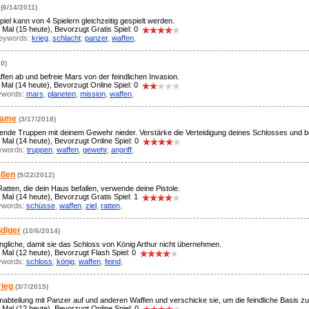
t
(6/14/2011)
iel kann von 4 Spielern gleichzeitig gespielt werden.
 Mal (15 heute), Bevorzugt Gratis Spiel: 0
Keywords:
krieg
,
schlacht
,
panzer
,
waffen
,
0)
fen ab und befreie Mars von der feindlichen Invasion.
 Mal (14 heute), Bevorzugt Online Spiel: 0
eywords:
mars
,
planeten
,
mission
,
waffen
,
Game
(3/17/2018)
ende Truppen mit deinem Gewehr nieder. Verstärke die Verteidigung deines Schlosses und b
 Mal (14 heute), Bevorzugt Online Spiel: 0
eywords:
truppen
,
waffen
,
gewehr
,
angriff
,
eßen
(9/22/2012)
atten, die dein Haus befallen, verwende deine Pistole.
 Mal (14 heute), Bevorzugt Gratis Spiel: 1
eywords:
schüsse
,
waffen
,
ziel
,
ratten
,
idiger
(10/6/2014)
ingliche, damit sie das Schloss von König Arthur nicht übernehmen.
 Mal (12 heute), Bevorzugt Flash Spiel: 0
eywords:
schloss
,
könig
,
waffen
,
feind
,
rieg
(3/7/2015)
rmabteilung mit Panzer auf und anderen Waffen und verschicke sie, um die feindliche Basis zu
 Mal (12 heute), Bevorzugt Online Spiel: 0