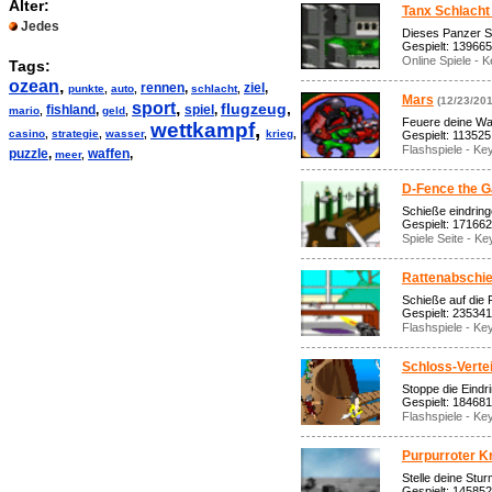
Alter:
Tanx Schlach
Jedes
Dieses Panzer Sp
Gespielt: 139665
Online Spiele - 
Tags:
ozean
,
rennen
,
ziel
,
punkte
,
auto
,
schlacht
,
Mars
(12/23/201
sport
,
flugzeug
,
fishland
,
spiel
,
mario
,
geld
,
Feuere deine Waf
wettkampf
,
casino
,
strategie
,
wasser
,
krieg
,
Gespielt: 113525
Flashspiele - K
puzzle
,
waffen
,
meer
,
D-Fence the 
Schieße eindring
Gespielt: 171662
Spiele Seite - K
Rattenabschi
Schieße auf die R
Gespielt: 235341
Flashspiele - K
Schloss-Verte
Stoppe die Eindr
Gespielt: 184681
Flashspiele - K
Purpurroter K
Stelle deine Stu
Gespielt: 145852