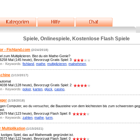
Spiele, Onlinespiele, Kostenlose Flash Spiele
tor - Fishland.com
(2/24/2018)
l zum Multiplizieren. Bist du ein Mathe-Genie?
06258 Mal (145 heute), Bevorzugt Gratis Spiel: 3
len - Keywords:
fishland
,
mathe
,
multiplizieren
,
malnehmen
,
schine
(1/13/2017)
automat
14038 Mal (128 heute), Bevorzugt Gratis Spiel: 2
len - Keywords:
poker
,
karten
,
glück
,
casino
,
nger
(1/18/2018)
gen Computer, wo du versuchst, die Bausteine von dem leichtesten bis zum schwersten ge
ast.
72679 Mal (123 heute), Bevorzugt Flash Spiel: 8
len - Keywords:
zahlen
,
mathe
,
turm
,
r Multiplikation
(1/15/2021)
 lustiges Spiel, das auf Mathematik gegründet ist.
83573 Mal (122 heute), Bevorzugt Flash Spiel: 0