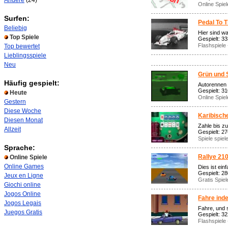
Andere
(24)
Online Spie
Surfen:
Pedal To 
Beliebig
Hier sind w
Top Spiele
Gespielt: 3
Flashspiele
Top bewertet
Lieblingsspiele
Neu
Grün und 
Häufig gespielt:
Autorennen 
Gespielt: 3
Heute
Online Spie
Gestern
Diese Woche
Karibisch
Diesen Monat
Zahle bis zu
Allzeit
Gespielt: 2
Spiele spie
Sprache:
Rallye 21
Online Spiele
Online Games
Dies ist ei
Gespielt: 2
Jeux en Ligne
Gratis Spie
Giochi online
Jogos Online
Fahre ind
Jogos Legais
Fahre, und 
Juegos Gratis
Gespielt: 3
Flashspiele