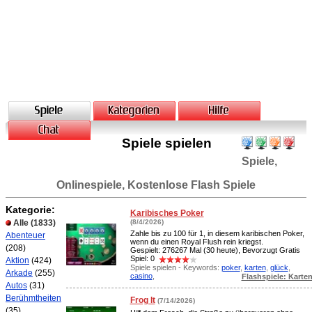
Spiele spielen
Spiele,
Onlinespiele, Kostenlose Flash Spiele
Kategorie:
Karibisches Poker
Alle
(1833)
(8/4/2026)
Zahle bis zu 100 für 1, in diesem karibischen Poker,
Abenteuer
wenn du einen Royal Flush rein kriegst.
(208)
Gespielt: 276267 Mal (30 heute), Bevorzugt Gratis
Spiel: 0
Aktion
(424)
Spiele spielen - Keywords:
poker
,
karten
,
glück
,
Arkade
(255)
casino
,
Flashspiele: Karte
Autos
(31)
Berühmtheiten
Frog It
(7/14/2026)
(35)