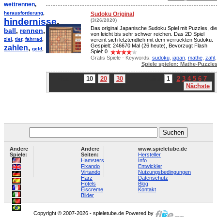
wettrennen
,
herausforderung
,
Sudoku Original
hindernisse
,
(3/26/2020)
Das original Japanische Sudoku Spiel mit Puzzles, die
ball
,
rennen
,
von leicht bis sehr schwer reichen. Das 2D Spiel
ziel
,
tier
,
fahrrad
,
vereint sich letztendlich mit dem verrückten Sudoku.
Gespielt: 246670 Mal (26 heute), Bevorzugt Flash
zahlen
,
geld
,
Spiel: 0
Gratis Spiele - Keywords:
sudoku
,
japan
,
mathe
,
zahl
,
Spiele spielen: Mathe-Puzzle
Maximal:
10
20
30
Seite:
1
2
3
4
5
6
7
...
Nächste
Andere
Andere
www.spieletube.de
Spiele:
Seiten:
Hersteller
Hamsters
Info
Fixando
Entwickler
Virtando
Nutzungsbedingungen
Harz
Datenschutz
Hotels
Blog
Eiscreme
Kontakt
Bilder
Copyright © 2007-2026 - spieletube.de Powered by