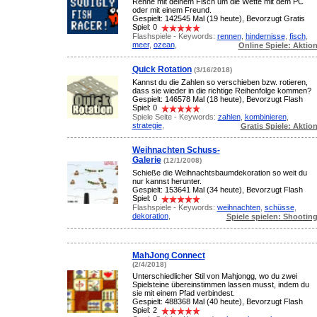
Renne mit deinem Fisch um die Wette mit dem PC
oder mit einem Freund.
Gespielt: 142545 Mal (19 heute), Bevorzugt Gratis
Spiel: 0
Flashspiele - Keywords:
rennen
,
hindernisse
,
fisch
,
meer
,
ozean
,
Online Spiele: Aktio
Quick Rotation
(3/16/2018)
Kannst du die Zahlen so verschieben bzw. rotieren,
dass sie wieder in die richtige Reihenfolge kommen?
Gespielt: 146578 Mal (18 heute), Bevorzugt Flash
Spiel: 0
Spiele Seite - Keywords:
zahlen
,
kombinieren
,
strategie
,
Gratis Spiele: Aktio
Weihnachten Schuss-
Galerie
(12/1/2008)
Schieße die Weihnachtsbaumdekoration so weit du
nur kannst herunter.
Gespielt: 153641 Mal (34 heute), Bevorzugt Flash
Spiel: 0
Flashspiele - Keywords:
weihnachten
,
schüsse
,
dekoration
,
Spiele spielen: Shootin
MahJong Connect
(2/4/2018)
Unterschiedlicher Stil von Mahjongg, wo du zwei
Spielsteine übereinstimmen lassen musst, indem du
sie mit einem Pfad verbindest.
Gespielt: 488368 Mal (40 heute), Bevorzugt Flash
Spiel: 2