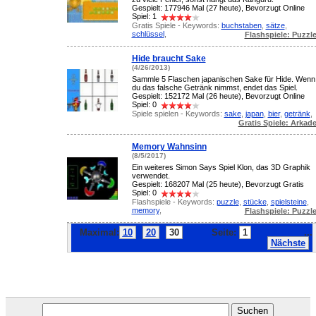
Gespielt: 177946 Mal (27 heute), Bevorzugt Online
Spiel: 1
Gratis Spiele - Keywords:
buchstaben
,
sätze
,
schlüssel
,
Flashspiele: Puzzl
Hide braucht Sake
(4/26/2013)
Sammle 5 Flaschen japanischen Sake für Hide. Wenn
du das falsche Getränk nimmst, endet das Spiel.
Gespielt: 152172 Mal (26 heute), Bevorzugt Online
Spiel: 0
Spiele spielen - Keywords:
sake
,
japan
,
bier
,
getränk
,
Gratis Spiele: Arkad
Memory Wahnsinn
(8/5/2017)
Ein weiteres Simon Says Spiel Klon, das 3D Graphik
verwendet.
Gespielt: 168207 Mal (25 heute), Bevorzugt Gratis
Spiel: 0
Flashspiele - Keywords:
puzzle
,
stücke
,
spielsteine
,
memory
,
Flashspiele: Puzzl
Maximal:
10
20
30
Seite:
1
2
3
4
5
6
7
...
Nächste