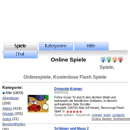
Online Spiele
Spiele,
Onlinespiele, Kostenlose Flash Spiele
Kategorie:
Dynastie Krieger
Alle
(1833)
(5/8/2018)
Führe Guan Yu durch den dichten Wald und
Abenteuer
bekämpfe die feindlichen Soldaten, in diesem
(208)
aufregenden Side Scroller
Gespielt: 230701 Mal (18 heute), Bevorzugt Flash
Aktion
(424)
Spiel: 0
Arkade
(255)
Spiele spielen - Keywords:
krieger
,
krieg
,
schlacht
,
Gratis Spiele: Schlachte
Autos
(31)
Berühmtheiten
Schläger und Maus 2
(35)