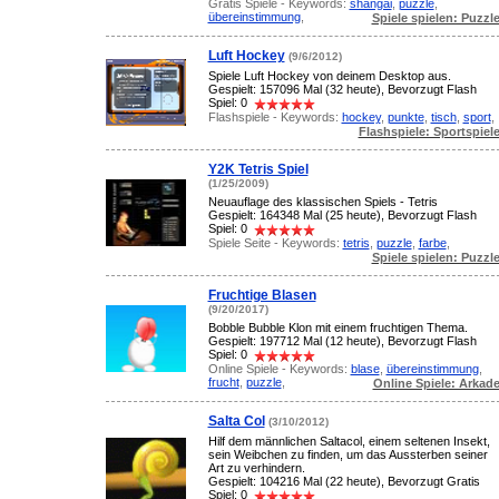
Gratis Spiele - Keywords:
shangai
,
puzzle
,
übereinstimmung
,
Spiele spielen: Puzzl
Luft Hockey
(9/6/2012)
Spiele Luft Hockey von deinem Desktop aus.
Gespielt: 157096 Mal (32 heute), Bevorzugt Flash
Spiel: 0
Flashspiele - Keywords:
hockey
,
punkte
,
tisch
,
sport
,
Flashspiele: Sportspiel
Y2K Tetris Spiel
(1/25/2009)
Neuauflage des klassischen Spiels - Tetris
Gespielt: 164348 Mal (25 heute), Bevorzugt Flash
Spiel: 0
Spiele Seite - Keywords:
tetris
,
puzzle
,
farbe
,
Spiele spielen: Puzzl
Fruchtige Blasen
(9/20/2017)
Bobble Bubble Klon mit einem fruchtigen Thema.
Gespielt: 197712 Mal (12 heute), Bevorzugt Flash
Spiel: 0
Online Spiele - Keywords:
blase
,
übereinstimmung
,
frucht
,
puzzle
,
Online Spiele: Arkad
Salta Col
(3/10/2012)
Hilf dem männlichen Saltacol, einem seltenen Insekt,
sein Weibchen zu finden, um das Aussterben seiner
Art zu verhindern.
Gespielt: 104216 Mal (22 heute), Bevorzugt Gratis
Spiel: 0