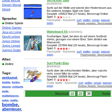
Diese Woche
Verrückter Sam
(11/26/2012)
Diesen Monat
Surfe auf der Welle und weiche den Hindernissen aus
Allzeit
Ein weiteres lustiges Spiel von Sam.
Gespielt: 145823 Mal (27 heute), Bevorzugt Online
Spiel: 0
Sprache:
Flashspiele - Keywords:
surf
,
wellen
,
ozean
,
wasser
,
sport
,
Online Spiele
Spiele spielen: Sportspiel
Online Games
Wakeboard XS
Jeux en Ligne
(1/22/2021)
Großartiges Spiel, bei dem du auf einem Surfbrett
Giochi online
stehst, gezogen von einem Boot. Sehr ähnlich wie
Jogos Online
Wasserski.
Gespielt: 237894 Mal (25 heute), Bevorzugt Gratis
Jogos Legais
Spiel: 0
Juegos Gratis
Flashspiele - Keywords:
surf
,
wellen
,
ozean
,
wasser
,
sport
,
Flashspiele: Sportspiel
Alter:
Surf Punkt Blau
Jedes
(8/10/2012)
Surfe über die erfrischenden Wellen, aber rutsche
Tags:
nicht, sonst fällst du runter.
Gespielt: 160668 Mal (24 heute), Bevorzugt Flash
wettkampf
,
Spiel: 0
punkte
,
karten
,
Gratis Spiele - Keywords:
surf
,
wellen
,
ozean
,
wasser
sport
,
Online Spiele: Sportspiel
wasser
,
schlacht
,
wette
,
Maximal:
10
20
30
Seite:
multiplizieren
,
autos
,
mathe
,
bombe
,
abenteuer
,