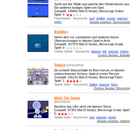
Surfe auf der Welle und weiche den Hindernissen aus
Ein weiteres lustiges Spiel von Sam.
Gespielt: 145842 Mal (5 heute), Bevorzugt Online
Spiel: 0
Flashspiele - Keywords:
surf
,
wellen
,
ozean
,
wasser
,
sport
,
Spiele spielen: Sportspiel
Bubbles
Nimm dich vor Landminen und anderen bösen
Überraschungen in diesem Spiel in Acht.
Gespielt: 107370 Mal (5 heute), Bevorzugt Gratis
Spiel: 0
Online Spiele - Keywords:
blasen
,
luft
,
wasser
,
minen
,
Gratis Spiele: Arkad
Splash
(10/11/2012)
Du schießt Wasserbälle im Büro herum, in diesem
unbeschwerten Schuss-Spiel in erster Person.
Gespielt: 145131 Mal (5 heute), Bevorzugt Flash
Spiel: 1
Spiele Seite - Keywords:
ballon
,
wasser
,
büro
,
Online Spiele: Shootin
Wink The Game
(9/13/2012)
Berühre das Ufer nicht mit deinem Stock.
Gespielt: 97301 Mal (5 heute), Bevorzugt Gratis Spiel:
0
Spiele Seite - Keywords:
see
,
wasser
,
stock
,
Spiele spielen: Aktio