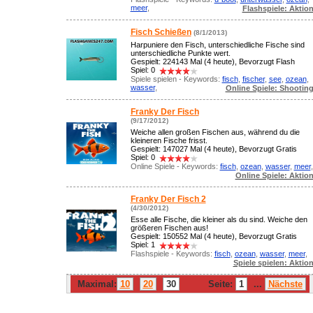
meer
,
Flashspiele: Aktio
Fisch Schießen
(8/1/2013)
Harpuniere den Fisch, unterschiedliche Fische sind
unterschiedliche Punkte wert.
Gespielt: 224143 Mal (4 heute), Bevorzugt Flash
Spiel: 0
Spiele spielen - Keywords:
fisch
,
fischer
,
see
,
ozean
,
wasser
,
Online Spiele: Shootin
Franky Der Fisch
(9/17/2012)
Weiche allen großen Fischen aus, während du die
kleineren Fische frisst.
Gespielt: 147027 Mal (4 heute), Bevorzugt Gratis
Spiel: 0
Online Spiele - Keywords:
fisch
,
ozean
,
wasser
,
meer
,
Online Spiele: Aktio
Franky Der Fisch 2
(4/30/2012)
Esse alle Fische, die kleiner als du sind. Weiche den
größeren Fischen aus!
Gespielt: 150552 Mal (4 heute), Bevorzugt Gratis
Spiel: 1
Flashspiele - Keywords:
fisch
,
ozean
,
wasser
,
meer
,
Spiele spielen: Aktio
Maximal:
10
20
30
Seite:
1
...
Nächste