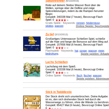
Spitzenrenner
(5/14/2016)
Reite auf deinem Skidoo Wasser Boot über die
Wellen, springe über die Delfine und zeige
Spitzenleistungen, indem du die Rampen herunter
fliegst.
Gespielt: 340338 Mal (7 heute), Bevorzugt Flash
Spiel: 0
Gratis Spiele - Keywords:
rennen
,
hindernisse
,
skidoo
,
wasser
,
Online Spiele: Sportspiel
Zu tief
(3/13/2012)
Großartiges Unterwasser Schießen Spiel, schieße
auf die Haie und fange die Bonusse auf dem Weg auf.
Gespielt: 157656 Mal (6 heute), Bevorzugt Flash
Spiel: 0
Flashspiele - Keywords:
hai
,
ozean
,
wasser
,
meer
,
bedrohung
,
Spiele spielen: Arkad
Lachs Schießen
Lachsfang mit dem Spieß.
Gespielt: 103338 Mal (6 heute), Bevorzugt Online
Spiel: 0
Online Spiele - Keywords:
fisch
,
fischer
,
wasser
,
Spiele spielen: Abenteue
Stick in Twiddlestix
Der Stock dreht sich ununterbrochen. Deine Aufgabe
ist es, den sich drehenden Stock heil durch die
Wasserwege zu führen, ohne die Wände zu berühren
Gespielt: 85427 Mal (6 heute), Bevorzugt Online Spiel
0