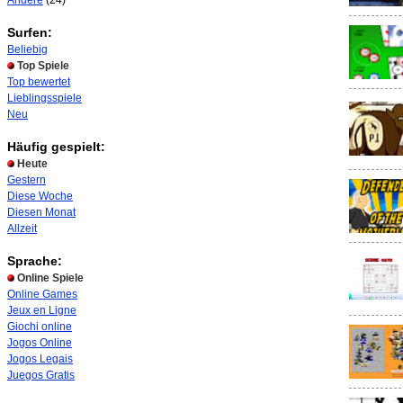
Andere
(24)
Surfen:
Beliebig
Top Spiele
Top bewertet
Lieblingsspiele
Neu
Häufig gespielt:
Heute
Gestern
Diese Woche
Diesen Monat
Allzeit
Sprache:
Online Spiele
Online Games
Jeux en Ligne
Giochi online
Jogos Online
Jogos Legais
Juegos Gratis