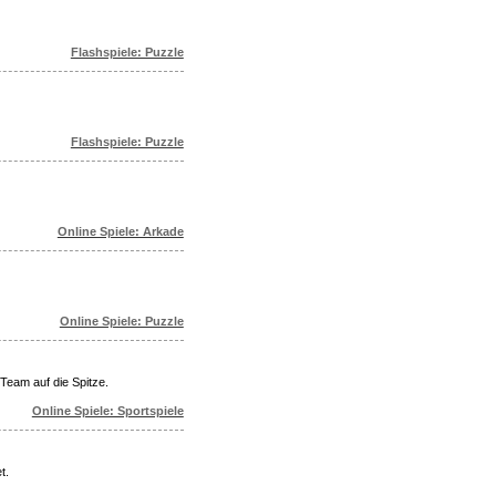
Flashspiele: Puzzle
Flashspiele: Puzzle
Online Spiele: Arkade
Online Spiele: Puzzle
Team auf die Spitze.
Online Spiele: Sportspiele
t.