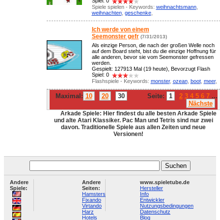
Spiel: 0
Spiele spielen - Keywords:
weihnachtsmann
,
weihnachten
,
geschenke
,
Ich werde von einem
Seemonster gefr
(7/31/2013)
Als einzige Person, die nach der großen Welle noch
auf dem Board steht, bist du die einzige Hoffnung für
alle anderen, bevor sie vom Seemonster gefressen
werden.
Gespielt: 127913 Mal (19 heute), Bevorzugt Flash
Spiel: 0
Flashspiele - Keywords:
monster
,
ozean
,
boot
,
meer
,
Maximal:
10
20
30
Seite:
1
2
3
4
5
6
7
...
Nächste
Arkade Spiele: Hier findest du alle besten Arkade Spiele
und alte Atari Klassiker. Pac Man und Tetris sind nur zwei
davon. Traditionelle Spiele aus allen Zeiten und neue
Versionen!
Andere
Andere
www.spieletube.de
Spiele:
Seiten:
Hersteller
Hamsters
Info
Fixando
Entwickler
Virtando
Nutzungsbedingungen
Harz
Datenschutz
Hotels
Blog