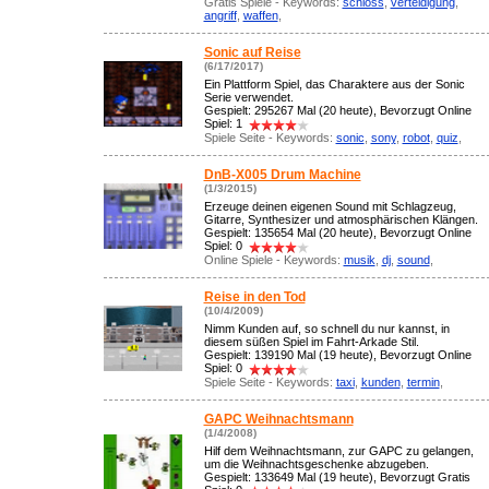
Gratis Spiele - Keywords:
schloss
,
verteidigung
,
angriff
,
waffen
,
Sonic auf Reise
(6/17/2017)
Ein Plattform Spiel, das Charaktere aus der Sonic
Serie verwendet.
Gespielt: 295267 Mal (20 heute), Bevorzugt Online
Spiel: 1
Spiele Seite - Keywords:
sonic
,
sony
,
robot
,
quiz
,
DnB-X005 Drum Machine
(1/3/2015)
Erzeuge deinen eigenen Sound mit Schlagzeug,
Gitarre, Synthesizer und atmosphärischen Klängen.
Gespielt: 135654 Mal (20 heute), Bevorzugt Online
Spiel: 0
Online Spiele - Keywords:
musik
,
dj
,
sound
,
Reise in den Tod
(10/4/2009)
Nimm Kunden auf, so schnell du nur kannst, in
diesem süßen Spiel im Fahrt-Arkade Stil.
Gespielt: 139190 Mal (19 heute), Bevorzugt Online
Spiel: 0
Spiele Seite - Keywords:
taxi
,
kunden
,
termin
,
GAPC Weihnachtsmann
(1/4/2008)
Hilf dem Weihnachtsmann, zur GAPC zu gelangen,
um die Weihnachtsgeschenke abzugeben.
Gespielt: 133649 Mal (19 heute), Bevorzugt Gratis