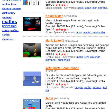
Gespielt: 151999 Mal (25 heute), Bevorzugt Online
zahlen
,
farm
,
Spiel: 0
Spiele spielen - Keywords:
sake
,
japan
,
bier
,
getränk
,
eisberg
,
rennen
,
wettkampf
,
Knight Rider
(3/24/2019)
pacman
,
mathe
,
Mach dich mit Knight Rider auf die Jagd nach
Verdächtigen.
prinzessin
,
Gespielt: 165337 Mal (25 heute), Bevorzugt Online
Spiel: 0
ozean
,
waffen
,
Gratis Spiele - Keywords:
auto
,
rennen
,
knightrider
,
karten
,
abenteuer
,
Mario Level 3
(5/13/2016)
Weiche den bösen Jungen aus dem Weg und gelange
zum Ende des Levels, um Marios Bruder zu retten!
Gespielt: 322743 Mal (24 heute), Bevorzugt Online
Spiel: 3
Gratis Spiele - Keywords:
mario
,
luigi
,
nintendo
,
klempner
,
prinzessin
,
Yeti Sports-Seal Bounce
(2/9/2013)
Eins der berühmten Yeti-Spiele. Wirf den Pinguin mit
Hilfe der Robben so hoch wie möglich.
Gespielt: 175564 Mal (24 heute), Bevorzugt Gratis
Spiel: 0
Flashspiele - Keywords:
pinguin
,
robbe
,
schnee
,
ziel
,
eis
,
Tetris
(10/18/2013)
Dies ist eine Neuauflage des Klassikers aller Zeiten -
Tetris
Gespielt: 189822 Mal (23 heute), Bevorzugt Online