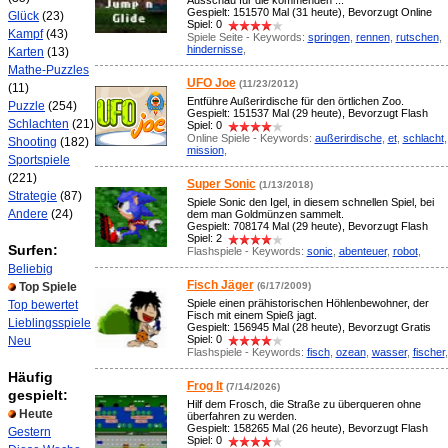
Ausschau für die kommenden ...
Gespielt: 151570 Mal (31 heute), Bevorzugt Online
Glück
(23)
Spiel: 0
Kampf
(43)
Spiele Seite - Keywords:
springen
,
rennen
,
rutschen
,
hindernisse
,
Karten
(13)
Mathe-Puzzles
UFO Joe
(11/23/2012)
(11)
Entführe Außerirdische für den örtlichen Zoo.
Puzzle
(254)
Gespielt: 151537 Mal (29 heute), Bevorzugt Flash
Schlachten
(21)
Spiel: 0
Online Spiele - Keywords:
außerirdische
,
et
,
schlacht
,
Shooting
(182)
mission
,
Sportspiele
(221)
Super Sonic
(1/13/2018)
Strategie
(87)
Spiele Sonic den Igel, in diesem schnellen Spiel, bei
Andere
(24)
dem man Goldmünzen sammelt.
Gespielt: 708174 Mal (29 heute), Bevorzugt Flash
Spiel: 2
Surfen:
Flashspiele - Keywords:
sonic
,
abenteuer
,
robot
,
Beliebig
Fisch Jäger
Top Spiele
(6/17/2009)
Spiele einen prähistorischen Höhlenbewohner, der
Top bewertet
Fisch mit einem Spieß jagt.
Lieblingsspiele
Gespielt: 156945 Mal (28 heute), Bevorzugt Gratis
Spiel: 0
Neu
Flashspiele - Keywords:
fisch
,
ozean
,
wasser
,
fischer
,
Häufig
Frog It
(7/14/2026)
gespielt:
Hilf dem Frosch, die Straße zu überqueren ohne
Heute
überfahren zu werden.
Gespielt: 158265 Mal (26 heute), Bevorzugt Flash
Gestern
Spiel: 0