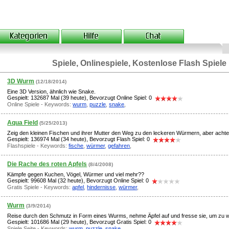
Spiele, Onlinespiele, Kostenlose Flash Spiele
3D Wurm
(12/18/2014)
Eine 3D Version, ähnlich wie Snake.
Gespielt: 132687 Mal (39 heute), Bevorzugt Online Spiel: 0
Online Spiele - Keywords:
wurm
,
puzzle
,
snake
,
Aqua Field
(5/25/2013)
Zeig den kleinen Fischen und ihrer Mutter den Weg zu den leckeren Würmern, aber achte
Gespielt: 136974 Mal (34 heute), Bevorzugt Flash Spiel: 0
Flashspiele - Keywords:
fische
,
würmer
,
gefahren
,
Die Rache des roten Apfels
(8/4/2008)
Kämpfe gegen Kuchen, Vögel, Würmer und viel mehr??
Gespielt: 99608 Mal (32 heute), Bevorzugt Online Spiel: 0
Gratis Spiele - Keywords:
apfel
,
hindernisse
,
würmer
,
Wurm
(3/9/2014)
Reise durch den Schmutz in Form eines Wurms, nehme Äpfel auf und fresse sie, um zu 
Gespielt: 101686 Mal (29 heute), Bevorzugt Gratis Spiel: 0
Spiele Seite - Keywords:
wurm
,
puzzle
,
snake
,