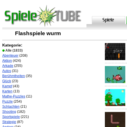
Flashspiele wurm
Kategorie:
Alle
(1833)
Abenteuer
(208)
Aktion
(424)
Arkade
(255)
Autos
(31)
Berühmtheiten
(35)
Glück
(23)
Kampf
(43)
Karten
(13)
Mathe-Puzzles
(11)
Puzzle
(254)
Schlachten
(21)
Shooting
(182)
Sportspiele
(221)
Strategie
(87)