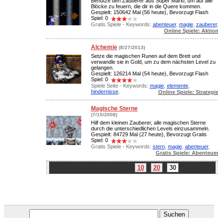
Benutze den Zauberer aus Super Mario, um auf alle
Blöcke zu feuern, die dir in die Quere kommen.
Gespielt: 150642 Mal (56 heute), Bevorzugt Flash
Spiel: 0
Gratis Spiele - Keywords:
abenteuer
,
magie
,
zauberer
Online Spiele: Aktio
Alchemie
(8/27/2013)
Setze die magischen Runen auf dem Brett und
verwandle sie in Gold, um zu dem nächsten Level zu
gelangen.
Gespielt: 126214 Mal (54 heute), Bevorzugt Flash
Spiel: 0
Spiele Seite - Keywords:
magie
,
elemente
,
hindernisse
,
Online Spiele: Strategi
Magische Sterne
(7/15/2008)
Hilf dem kleinen Zauberer, alle magischen Sterne
durch die unterschiedlichen Levels einzusammeln.
Gespielt: 84729 Mal (27 heute), Bevorzugt Gratis
Spiel: 0
Gratis Spiele - Keywords:
stern
,
magie
,
abenteuer
,
Gratis Spiele: Abenteue
Maximal:
10
20
30
Seite: