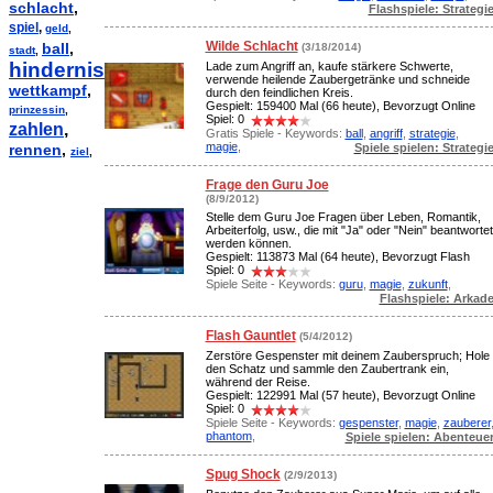
schlacht
,
Flashspiele: Strategi
spiel
,
geld
,
Wilde Schlacht
ball
,
(3/18/2014)
stadt
,
hindernisse
,
Lade zum Angriff an, kaufe stärkere Schwerte,
verwende heilende Zaubergetränke und schneide
wettkampf
,
durch den feindlichen Kreis.
Gespielt: 159400 Mal (66 heute), Bevorzugt Online
prinzessin
,
Spiel: 0
zahlen
,
Gratis Spiele - Keywords:
ball
,
angriff
,
strategie
,
magie
,
Spiele spielen: Strategi
rennen
,
ziel
,
Frage den Guru Joe
(8/9/2012)
Stelle dem Guru Joe Fragen über Leben, Romantik,
Arbeiterfolg, usw., die mit "Ja" oder "Nein" beantwortet
werden können.
Gespielt: 113873 Mal (64 heute), Bevorzugt Flash
Spiel: 0
Spiele Seite - Keywords:
guru
,
magie
,
zukunft
,
Flashspiele: Arkad
Flash Gauntlet
(5/4/2012)
Zerstöre Gespenster mit deinem Zauberspruch; Hole
den Schatz und sammle den Zaubertrank ein,
während der Reise.
Gespielt: 122991 Mal (57 heute), Bevorzugt Online
Spiel: 0
Spiele Seite - Keywords:
gespenster
,
magie
,
zauberer
phantom
,
Spiele spielen: Abenteue
Spug Shock
(2/9/2013)