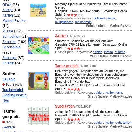
Memory-Spiel zum Multiplizieren. Bist du ein Mathe-
Glück
(23)
Genie?
Kampf
(43)
Gespielt: 306313 Mal (52 heute), Bevorzugt Gratis
Spiel: 3
Karten
(13)
Spiele spielen - Keywords:
fishland
,
mathe
,
Mathe-Puzzles
multiplizieren
,
malnehmen
,
Spiele spielen: Mathe-Puzzle
(11)
Puzzle
(254)
Zahlen
(11/14/2017)
Schlachten
(21)
Summiere Zahlen bevor die Zeit ausläuft.
Shooting
(182)
Gespielt: 379481 Mal (51 heute), Bevorzugt Online
Sportspiele
Spiel: 3
Online Spiele - Keywords:
zahlen
,
mathe
,
summe
,
(221)
Flashspiele: Mathe-Puzzle
Strategie
(87)
Andere
(24)
Turmsprenger
(1/18/2018)
Benutzer gegen Computer, wo du versuchst, die
Surfen:
Bausteine von dem leichtesten bis zum schwersten
gegen den Computer aufyustapeln, indem du
Beliebig
Bausteine im Handel hast.
Top Spiele
Gespielt: 472733 Mal (51 heute), Bevorzugt Flash
Spiel: 8
Top bewertet
Spiele spielen - Keywords:
zahlen
,
mathe
,
turm
,
Lieblingsspiele
Gratis Spiele: Mathe-Puzzle
Neu
Subtraktion
(7/12/2019)
Häufig
ziehe die Zahlen so schnell wie du kannst ab.
Gespielt: 234872 Mal (47 heute), Bevorzugt Online
gespielt:
Spiel: 1
Heute
Spiele spielen - Keywords:
zahlen
,
mathe
,
subtraktion
Gratis Spiele: Mathe-Puzzle
Gestern