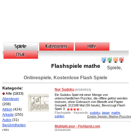
Flashspiele mathe
Spiele,
Onlinespiele, Kostenlose Flash Spiele
Kategorie:
Nur Sudoku
(2/18/2013)
Alle
(1833)
Ein Sudoku Spiel mit einer Menge von
unterschiedlichen Puzzles, die offline gelöst werden
Abenteuer
müssen, ohne Gebrauch von Bleistift und Papier.
(208)
Gespielt: 212188 Mal (55 heute), Bevorzugt Flash
Spiel: 0
Aktion
(424)
Flashspiele - Keywords:
sudoku
,
japan
,
mathe
,
Arkade
(255)
zahlen
,
Gratis Spiele: Mathe-Puzzle
Autos
(31)
Berühmtheiten
Multiplicator - Fishland.com
(35)
(2/24/2018)