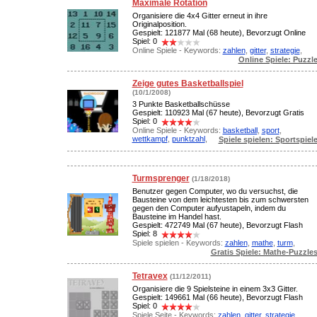
Maximale Rotation
Organisiere die 4x4 Gitter erneut in ihre
Originalposition.
Gespielt: 121877 Mal (68 heute), Bevorzugt Online
Spiel: 0
Online Spiele - Keywords:
zahlen
,
gitter
,
strategie
,
Online Spiele: Puzzl
Zeige gutes Basketballspiel
(10/1/2008)
3 Punkte Basketballschüsse
Gespielt: 110923 Mal (67 heute), Bevorzugt Gratis
Spiel: 0
Online Spiele - Keywords:
basketball
,
sport
,
wettkampf
,
punktzahl
,
Spiele spielen: Sportspiel
Turmsprenger
(1/18/2018)
Benutzer gegen Computer, wo du versuchst, die
Bausteine von dem leichtesten bis zum schwersten
gegen den Computer aufyustapeln, indem du
Bausteine im Handel hast.
Gespielt: 472749 Mal (67 heute), Bevorzugt Flash
Spiel: 8
Spiele spielen - Keywords:
zahlen
,
mathe
,
turm
,
Gratis Spiele: Mathe-Puzzle
Tetravex
(11/12/2011)
Organisiere die 9 Spielsteine in einem 3x3 Gitter.
Gespielt: 149661 Mal (66 heute), Bevorzugt Flash
Spiel: 0
Spiele Seite - Keywords:
zahlen
,
gitter
,
strategie
,