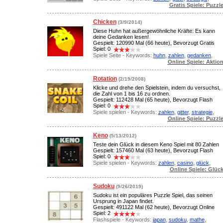
Gratis Spiele: Puzzl
Chicken
(3/9/2014)
Diese Huhn hat außergewöhnliche Kräfte: Es kann
deine Gedanken lesen!
Gespielt: 120990 Mal (66 heute), Bevorzugt Gratis
Spiel: 0
Spiele Seite - Keywords:
huhn
,
zahlen
,
gedanken
,
Online Spiele: Aktio
Rotation
(2/19/2008)
Klicke und drehe den Spielstein, indem du versuchst,
die Zahl von 1 bis 16 zu ordnen.
Gespielt: 112428 Mal (65 heute), Bevorzugt Flash
Spiel: 0
Spiele spielen - Keywords:
zahlen
,
gitter
,
strategie
,
Online Spiele: Puzzl
Keno
(5/13/2012)
Teste dein Glück in diesem Keno Spiel mit 80 Zahlen
Gespielt: 157460 Mal (63 heute), Bevorzugt Flash
Spiel: 0
Spiele spielen - Keywords:
zahlen
,
casino
,
glück
,
Online Spiele: Glüc
Sudoku
(9/26/2019)
Sudoku ist ein populäres Puzzle Spiel, das seinen
Ursprung in Japan findet.
Gespielt: 491122 Mal (62 heute), Bevorzugt Online
Spiel: 2
Flashspiele - Keywords:
japan
,
sudoku
,
mathe
,