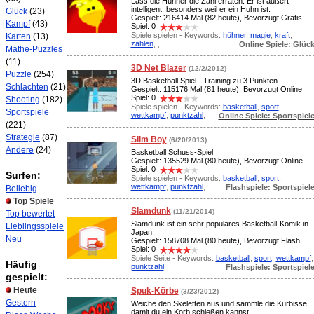
Lass die Hühner die Zahl erraten. Er ist äußert
intelligent, besonders weil er ein Huhn ist.
Glück
(23)
Gespielt: 216414 Mal (82 heute), Bevorzugt Gratis
Kampf
(43)
Spiel: 0
Spiele spielen - Keywords:
hühner
,
magie
,
kraft
,
Karten
(13)
zahlen
,
,
Online Spiele: Glüc
Mathe-Puzzles
(11)
3D Net Blazer
(12/2/2012)
Puzzle
(254)
3D Basketball Spiel - Training zu 3 Punkten
Schlachten
(21)
Gespielt: 115176 Mal (81 heute), Bevorzugt Online
Spiel: 0
Shooting
(182)
Spiele spielen - Keywords:
basketball
,
sport
,
Sportspiele
wettkampf
,
punktzahl
,
Online Spiele: Sportspiel
(221)
Strategie
(87)
Slim Boy
(6/20/2013)
Andere
(24)
Basketball Schuss-Spiel
Gespielt: 135529 Mal (80 heute), Bevorzugt Online
Spiel: 0
Surfen:
Spiele spielen - Keywords:
basketball
,
sport
,
wettkampf
,
punktzahl
,
Flashspiele: Sportspiel
Beliebig
Top Spiele
Slamdunk
(11/21/2014)
Top bewertet
Slamdunk ist ein sehr populäres Basketball-Komik in
Lieblingsspiele
Japan.
Neu
Gespielt: 158708 Mal (80 heute), Bevorzugt Flash
Spiel: 0
Spiele Seite - Keywords:
basketball
,
sport
,
wettkampf
,
Häufig
punktzahl
,
Flashspiele: Sportspiel
gespielt:
Heute
Spuk-Körbe
(3/23/2012)
Gestern
Weiche den Skeletten aus und sammle die Kürbisse,
damit du ein Korb schießen kannst.