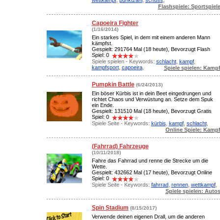
Flashspiele: Sportspiel
Capoeira Fighter
(1/16/2014)
Ein starkes Spiel, in dem mit einem anderen Mann
kämpfst.
Gespielt: 291764 Mal (18 heute), Bevorzugt Flash
Spiel: 0
Spiele spielen - Keywords:
schlacht
,
kampf
,
kampfsport
,
capoeira
,
Spiele spielen: Kamp
Pumpkin Battle
(6/24/2013)
Ein böser Kürbis ist in dein Beet eingedrungen und
richtet Chaos und Verwüstung an. Setze dem Spuk
ein Ende.
Gespielt: 131510 Mal (18 heute), Bevorzugt Gratis
Spiel: 0
Spiele Seite - Keywords:
kürbis
,
kampf
,
schlacht
,
Online Spiele: Kamp
(Fahrrad) Fahrzeuge
(10/11/2018)
Fahre das Fahrrad und renne die Strecke um die
Wette.
Gespielt: 432662 Mal (17 heute), Bevorzugt Online
Spiel: 0
Spiele Seite - Keywords:
fahrrad
,
rennen
,
wettkampf
,
Spiele spielen: Auto
Spin Stadium
(8/15/2017)
Verwende deinen eigenen Drall, um die anderen