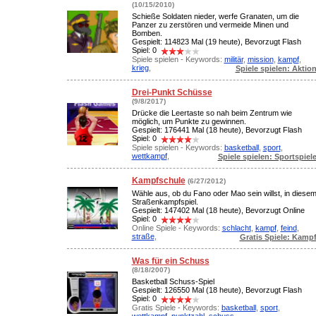
(10/15/2010)
Schieße Soldaten nieder, werfe Granaten, um die
Panzer zu zerstören und vermeide Minen und
Bomben.
Gespielt: 114823 Mal (19 heute), Bevorzugt Flash
Spiel: 0
Spiele spielen - Keywords:
militär
,
mission
,
kampf
,
krieg
,
Spiele spielen: Aktio
Drei-Punkt Schüsse
(9/8/2017)
Drücke die Leertaste so nah beim Zentrum wie
möglich, um Punkte zu gewinnen.
Gespielt: 176441 Mal (18 heute), Bevorzugt Flash
Spiel: 0
Spiele spielen - Keywords:
basketball
,
sport
,
wettkampf
,
Spiele spielen: Sportspiel
Kampfschule
(6/27/2012)
Wähle aus, ob du Fano oder Mao sein willst, in diese
Straßenkampfspiel.
Gespielt: 147402 Mal (18 heute), Bevorzugt Online
Spiel: 0
Online Spiele - Keywords:
schlacht
,
kampf
,
feind
,
straße
,
Gratis Spiele: Kamp
Was für ein Schuss
(8/18/2007)
Basketball Schuss-Spiel
Gespielt: 126550 Mal (18 heute), Bevorzugt Flash
Spiel: 0
Gratis Spiele - Keywords:
basketball
,
sport
,
wettkampf
,
punktzahl
,
schuss
,