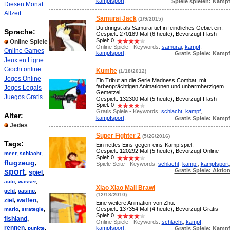
kampfsport
,
Spiele spielen: Kamp
Diesen Monat
Allzeit
Samurai Jack
(1/9/2015)
Du dringst als Samurai tief in feindliches Gebiet ein.
Sprache:
Gespielt: 270189 Mal (6 heute), Bevorzugt Flash
Spiel: 0
Online Spiele
Online Spiele - Keywords:
samurai
,
kampf
,
Online Games
kampfsport
,
Gratis Spiele: Kamp
Jeux en Ligne
Giochi online
Kumite
(1/18/2012)
Jogos Online
Ein Tribut an die Serie Madness Combat, mit
farbenprächtigen Animationen und unbarmherzigem
Jogos Legais
Gemetzel.
Juegos Gratis
Gespielt: 132300 Mal (5 heute), Bevorzugt Flash
Spiel: 0
Gratis Spiele - Keywords:
schlacht
,
kampf
,
Alter:
kampfsport
,
Gratis Spiele: Kamp
Jedes
Super Fighter 2
(5/26/2016)
Tags:
Ein nettes Eins-gegen-eins-Kampfspiel.
Gespielt: 120292 Mal (5 heute), Bevorzugt Online
meer
,
schlacht
,
Spiel: 0
flugzeug
,
Spiele Seite - Keywords:
schlacht
,
kampf
,
kampfsport
Gratis Spiele: Aktio
sport
,
spiel
,
auto
,
wasser
,
Xiao Xiao Mall Brawl
geld
,
casino
,
(12/18/2010)
ziel
,
waffen
,
Eine weitere Animation von Zhu.
Gespielt: 137354 Mal (4 heute), Bevorzugt Gratis
mario
,
strategie
,
Spiel: 0
fishland
,
Online Spiele - Keywords:
schlacht
,
kampf
,
rennen
,
kampfsport
,
Gratis Spiele: Kamp
punkte
,