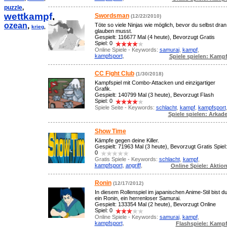
puzzle
,
wettkampf
,
Swordsman
(12/22/2010)
ozean
,
Töte so viele Ninjas wie möglich, bevor du selbst dran
krieg
,
glauben musst.
Gespielt: 116677 Mal (4 heute), Bevorzugt Gratis
Spiel: 0
Online Spiele - Keywords:
samurai
,
kampf
,
kampfsport
,
Spiele spielen: Kamp
CC Fight Club
(1/30/2018)
Kampfspiel mit Combo-Attacken und einzigartiger
Grafik.
Gespielt: 140799 Mal (3 heute), Bevorzugt Flash
Spiel: 0
Spiele Seite - Keywords:
schlacht
,
kampf
,
kampfsport
Spiele spielen: Arkad
Show Time
Kämpfe gegen deine Killer.
Gespielt: 71963 Mal (3 heute), Bevorzugt Gratis Spiel:
0
Gratis Spiele - Keywords:
schlacht
,
kampf
,
kampfsport
,
angriff
,
Online Spiele: Aktio
Ronin
(12/17/2012)
In diesem Rollenspiel im japanischen Anime-Stil bist d
ein Ronin, ein herrenloser Samurai.
Gespielt: 133354 Mal (2 heute), Bevorzugt Online
Spiel: 0
Online Spiele - Keywords:
samurai
,
kampf
,
kampfsport
,
Flashspiele: Kamp