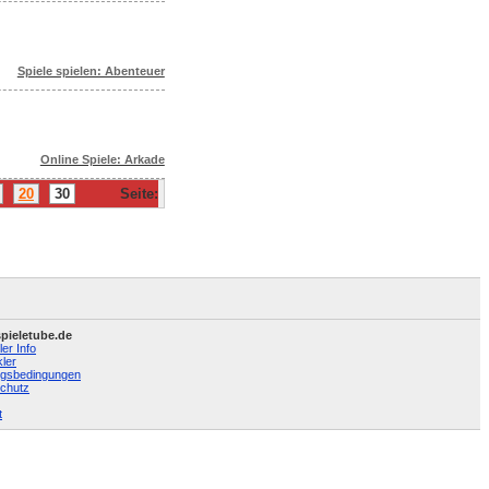
Spiele spielen: Abenteuer
Online Spiele: Arkade
20
30
Seite:
pieletube.de
ler Info
ler
gsbedingungen
chutz
t