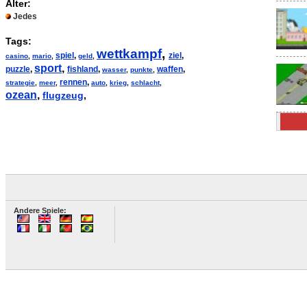
Alter:
Jedes
Tags:
wettkampf
,
spiel
,
ziel
,
casino
,
mario
,
geld
,
sport
,
puzzle
,
fishland
,
waffen
,
wasser
,
punkte
,
rennen
,
strategie
,
meer
,
auto
,
krieg
,
schlacht
,
ozean
,
flugzeug
,
Andere Spiele: