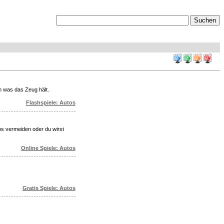
n was das Zeug hält.
Flashspiele: Autos
s vermeiden oder du wirst
Online Spiele: Autos
Gratis Spiele: Autos