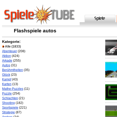
Flashspiele autos
Kategorie:
Alle
(1833)
Abenteuer
(208)
Aktion
(424)
Arkade
(255)
Autos
(31)
Berühmtheiten
(35)
Glück
(23)
Kampf
(43)
Karten
(13)
Mathe-Puzzles
(11)
Puzzle
(254)
Schlachten
(21)
Shooting
(182)
Sportspiele
(221)
Strategie
(87)