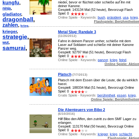
kungfu
,
nieder, bevor er flüchtet oder schieße auf ihn mit
deiner Kanone.
ninja
,
Gespielt: 143134 Mal (52 heute), Bevorzugt Flash
gladiator
,
Spiel: 0
Online Spiele - Keywords:
bush
,
präsident
,
usa
,
krieg
,
dragonball
,
Flashspiele: Berühmtheite
zahlen
,
krieg
,
krieger
,
Metal Slug: Randale 3
strategie
,
(11/26/2012)
Fahre in deinem Panzer umher, schieße mit dem
wut
,
Laser auf Soldaten und schieße mit deiner Kanone
samurai
,
Panzer weg.
Gespielt: 92797 Mal (51 heute), Bevorzugt Flash
Spiel: 0
Online Spiele - Keywords:
panzer
,
krieg
,
feind
,
Online Spiele: Aktio
Platsch
(7/7/2013)
Platsch mit dem Essen über die Leute, die du wirklich
hasst.
Gespielt: 188334 Mal (51 heute), Bevorzugt Online
Spiel: 0
Gratis Spiele - Keywords:
berühmtheit
,
essen
,
krieg
,
Online Spiele: Berühmtheite
Die Abenteuers von Bibo 2
(6/10/2016)
Hilf Bibo den Affen, den zutritt zu dem SMF Lager zu
erlangen.
Gespielt: 113170 Mal (50 heute), Bevorzugt Online
Spiel: 0
Online Spiele - Keywords:
krieger
,
krieg
,
schlacht
,
Flashspiele: Aktio