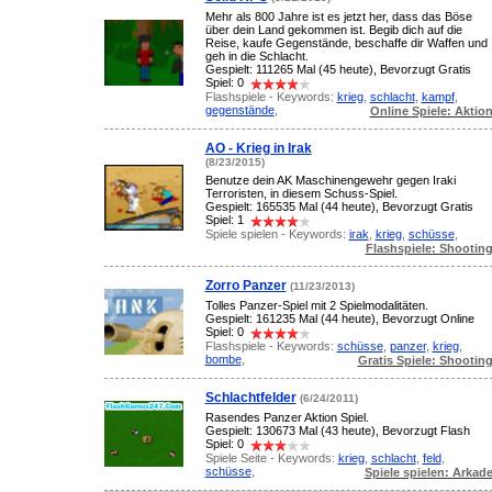
Mehr als 800 Jahre ist es jetzt her, dass das Böse
über dein Land gekommen ist. Begib dich auf die
Reise, kaufe Gegenstände, beschaffe dir Waffen und
geh in die Schlacht.
Gespielt: 111265 Mal (45 heute), Bevorzugt Gratis
Spiel: 0
Flashspiele - Keywords:
krieg
,
schlacht
,
kampf
,
gegenstände
,
Online Spiele: Aktio
AO - Krieg in Irak
(8/23/2015)
Benutze dein AK Maschinengewehr gegen Iraki
Terroristen, in diesem Schuss-Spiel.
Gespielt: 165535 Mal (44 heute), Bevorzugt Gratis
Spiel: 1
Spiele spielen - Keywords:
irak
,
krieg
,
schüsse
,
Flashspiele: Shootin
Zorro Panzer
(11/23/2013)
Tolles Panzer-Spiel mit 2 Spielmodalitäten.
Gespielt: 161235 Mal (44 heute), Bevorzugt Online
Spiel: 0
Flashspiele - Keywords:
schüsse
,
panzer
,
krieg
,
bombe
,
Gratis Spiele: Shootin
Schlachtfelder
(6/24/2011)
Rasendes Panzer Aktion Spiel.
Gespielt: 130673 Mal (43 heute), Bevorzugt Flash
Spiel: 0
Spiele Seite - Keywords:
krieg
,
schlacht
,
feld
,
schüsse
,
Spiele spielen: Arkad