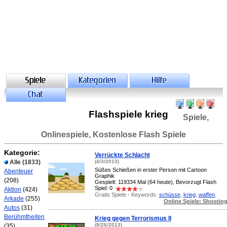
Flashspiele krieg
Spiele,
Onlinespiele, Kostenlose Flash Spiele
Kategorie:
Verrückte Schlacht
Alle
(1833)
(4/3/2013)
Süßes Schießen in erster Person mit Cartoon
Abenteuer
Graphik
(208)
Gespielt: 119334 Mal (64 heute), Bevorzugt Flash
Spiel: 0
Aktion
(424)
Gratis Spiele - Keywords:
schüsse
,
krieg
,
waffen
,
Arkade
(255)
Online Spiele: Shootin
Autos
(31)
Berühmtheiten
Krieg gegen Terrorismus II
(8/26/2013)
(35)