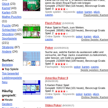
Zahle bis zu 100 für 1, in diesem karibischen Poker,
wenn du einen Royal Flush rein kriegst.
Glück
(23)
Gespielt: 276237 Mal (116 heute), Bevorzugt Gratis
Kampf
(43)
Spiel: 0
Spiele spielen - Keywords:
poker
,
karten
,
glück
,
Karten
(13)
casino
,
Flashspiele: Karte
Mathe-Puzzles
(11)
Flash Poker
(1/3/2018)
Puzzle
(254)
Poker Spiel in Flash, zum Wetten.
Schlachten
(21)
Gespielt: 285951 Mal (110 heute), Bevorzugt Gratis
Spiel: 2
Shooting
(182)
Online Spiele - Keywords:
poker
,
karten
,
glück
,
Sportspiele
casino
,
Online Spiele: Karte
(221)
Strategie
(87)
Poker
(12/25/2013)
Andere
(24)
Suche aus, welche Karten du auslassen willst und
versuche, ein Paar Jacks zusammen zu bekommen,
oder besser, um Geld zu gewinnen.
Surfen:
Gespielt: 210009 Mal (109 heute), Bevorzugt Gratis
Spiel: 0
Beliebig
Flashspiele - Keywords:
poker
,
karten
,
casino
,
Top Spiele
Spiele spielen: Karte
Top bewertet
Lieblingsspiele
Amerika Poker II
(9/26/2019)
Neu
5 Karten Poker Spiel
Gespielt: 318172 Mal (101 heute), Bevorzugt Gratis
Häufig
Spiel: 0
Online Spiele - Keywords:
poker
,
karten
,
glück
,
gespielt:
casino
,
Online Spiele: Karte
Heute
Gestern
Video Poker
(9/3/2017)