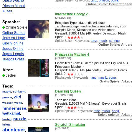
Spiele Seite - Keywords:
tanz
,
britisch
,
politik
,
Diese Woche
Online Spiele: Berühmtheite
Diesen Monat
Allzeit
Interactive Boogy 2
(2/14/2015)
Sprache:
Bring den Typen dazu, die wildesten
Tanzbewegungen und -schritte auszuführen, zum
Online Spiele
Beispiel Disco, Klatschen und vieles mehr.
Online Games
Gespielt: 158061 Mal (49 heute), Bevorzugt Flash
Spiel: 0
Jeux en Ligne
Spiele Seite - Keywords:
tanz
,
musik
,
schritte
,
Giochi online
Online Spiele: Ander
Jogos Online
Jogos Legais
Prinzessin Macher 4
(4/10/2008)
Juegos Gratis
Ein weiterer Tanz zu dem Spiel mit den Figuren aus
Prinzessin Macher 4
Alter:
Gespielt: 106766 Mal (44 heute), Bevorzugt Gratis
Spiel: 0
Jedes
Flashspiele - Keywords:
tanz
,
musik
,
song
,
Gratis Spiele: Arkad
Tags:
Dancing Queen
mathe
,
schlacht
,
(10/12/2010)
ziel
,
punkte
,
Tanz den Beat.
wasser
,
wette
,
Gespielt: 115663 Mal (41 heute), Bevorzugt Gratis
Spiel: 0
hindernisse
,
Spiele spielen - Keywords:
tanz
,
musik
,
song
,
wettkampf
,
Spiele spielen: Arkad
puzzle
,
karten
,
Scratch Simulator
krieg
,
(4/4/2016)
abenteuer
,