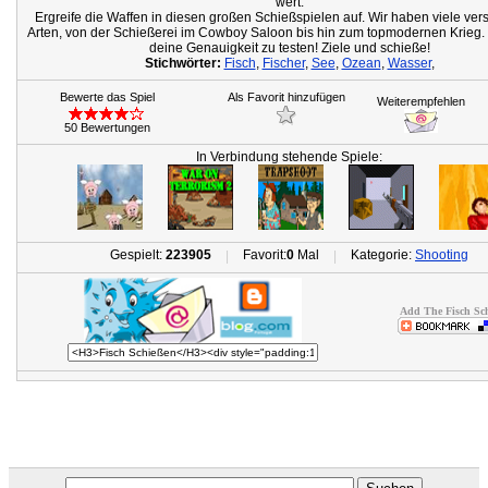
wert.
Ergreife die Waffen in diesen großen Schießspielen auf. Wir haben viele ve
Arten, von der Schießerei im Cowboy Saloon bis hin zum topmodernen Krieg.
deine Genauigkeit zu testen! Ziele und schieße!
Stichwörter:
Fisch
,
Fischer
,
See
,
Ozean
,
Wasser
,
Bewerte das Spiel
Als Favorit hinzufügen
Weiterempfehlen
50 Bewertungen
In Verbindung stehende Spiele:
Gespielt:
223905
Favorit:
0
Mal
Kategorie:
Shooting
|
|
Add The Fisch Sch