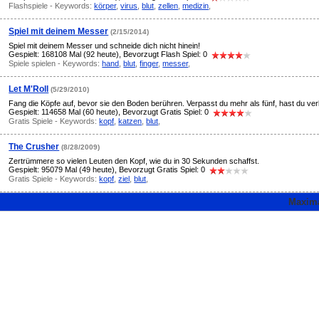
Flashspiele - Keywords:
körper
,
virus
,
blut
,
zellen
,
medizin
,
Spiel mit deinem Messer
(2/15/2014)
Spiel mit deinem Messer und schneide dich nicht hinein!
Gespielt: 168108 Mal (92 heute), Bevorzugt Flash Spiel: 0
Spiele spielen - Keywords:
hand
,
blut
,
finger
,
messer
,
Let M'Roll
(5/29/2010)
Fang die Köpfe auf, bevor sie den Boden berühren. Verpasst du mehr als fünf, hast du ver
Gespielt: 114658 Mal (60 heute), Bevorzugt Gratis Spiel: 0
Gratis Spiele - Keywords:
kopf
,
katzen
,
blut
,
The Crusher
(8/28/2009)
Zertrümmere so vielen Leuten den Kopf, wie du in 30 Sekunden schaffst.
Gespielt: 95079 Mal (49 heute), Bevorzugt Gratis Spiel: 0
Gratis Spiele - Keywords:
kopf
,
ziel
,
blut
,
Maxima