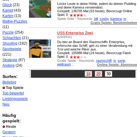
Locke Leute in deine Höhle, indem du deinen Pudding
Glück
(23)
und deine Kamera verwendest.
Kampf
(43)
Gespielt: 136705 Mal (53 heute), Bevorzugt Online
Spiel: 0
Karten
(13)
Spiele Seite - Keywords:
bill
,
cosby
,
kamera
,
tv
,
Mathe-Puzzles
Gratis Spiele: Berühmtheite
(11)
Puzzle
(254)
USS Enterprise Zwei
(1/2/2011)
Schlachten
(21)
Du bist an Board des Raumschiffs Enterprise,
Shooting
(182)
erforsche das Schiff, geh zu einer Verabredung mit
Sportspiele
Troi und weiche Riker aus.
Gespielt: 105988 Mal (24 heute), Bevorzugt Flash
(221)
Spiel: 0
Strategie
(87)
Gratis Spiele - Keywords:
raumschiff
,
tv
,
serie
,
weltraum
,
,
Online Spiele: Abenteue
Andere
(24)
Maximal:
10
20
30
Seite:
Surfen:
Beliebig
Top Spiele
Top bewertet
Lieblingsspiele
Neu
Häufig
gespielt:
Heute
Gestern