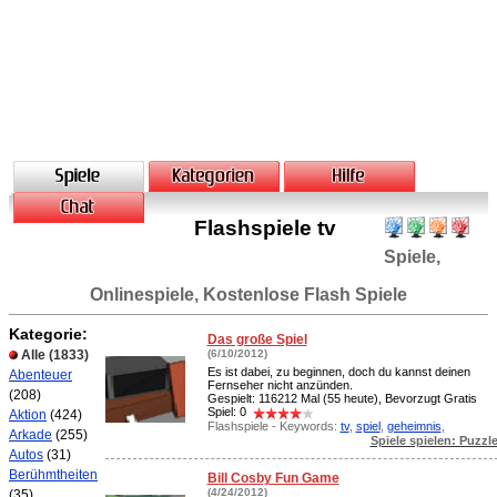
Flashspiele tv
Spiele,
Onlinespiele, Kostenlose Flash Spiele
Kategorie:
Das große Spiel
Alle
(1833)
(6/10/2012)
Es ist dabei, zu beginnen, doch du kannst deinen
Abenteuer
Fernseher nicht anzünden.
(208)
Gespielt: 116212 Mal (55 heute), Bevorzugt Gratis
Spiel: 0
Aktion
(424)
Flashspiele - Keywords:
tv
,
spiel
,
geheimnis
,
Arkade
(255)
Spiele spielen: Puzzl
Autos
(31)
Berühmtheiten
Bill Cosby Fun Game
(4/24/2012)
(35)