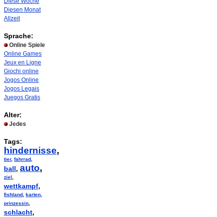
Diese Woche
Diesen Monat
Allzeit
Sprache:
Online Spiele
Online Games
Jeux en Ligne
Giochi online
Jogos Online
Jogos Legais
Juegos Gratis
Alter:
Jedes
Tags:
hindernisse
,
tier
,
fahrrad
,
auto
,
ball
,
ziel
,
wettkampf
,
fishland
,
karten
,
prinzessin
,
schlacht
,