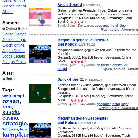
Diese Woche
Spuck-Hotel 4
(11/30/2013)
Diesen Monat
Gehe mit deinen Freunden in den Zirkus und sehe,
Allzeit
welche interessanten Dinge dort passieren können.
Gespielt: 156064 Mal (39 heute), Bevorzugt Flash
Spiel: 0
Sprache:
Spiele Seite - Keywords:
gespenst
,
hotel
,
jäger
,
Online Spiele
Flashspiele: Abenteue
Online Games
Jeux en Ligne
Megaman gegen Gespenster
und Kobold
(12/9/2012)
Giochi online
Megaman kämpft gegen Wesen wie Gespenster und
Jogos Online
Kobolde.
Jogos Legais
Gespielt: 88581 Mal (38 heute), Bevorzugt Online
Spiel: 0
Juegos Gratis
Gratis Spiele - Keywords:
gespenst
,
abenteuer
,
kampf
,
Spiele spielen: Aktio
Alter:
Jedes
Spuck-Hotel 11
(4/18/2010)
Tabithas böser Zwilling, Ahtibat, geflüchtet von einem
Spiegel und du musst sie finden, bevor etwas böses
Tags:
passiert.
wettkampf
,
Gespielt: 101610 Mal (36 heute), Bevorzugt Online
ozean
,
Spiel: 0
Gratis Spiele - Keywords:
gespenst
,
hotel
,
jäger
,
rom
,
Gratis Spiele: Abenteue
kungfu
,
casino
,
Megaman gegen Gespenster
strategie
,
und Kobold
(11/22/2011)
Plattform Kampfspiel, das Megaman als Charakter
wut
,
tetris
,
haus
,
verwendet!
kampfkunst
,
Gespielt: 98895 Mal (34 heute), Bevorzugt Flash