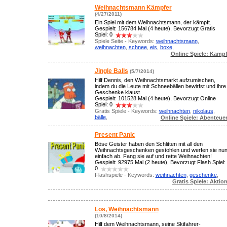
Weihnachtsmann Kämpfer
(4/27/2011)
Ein Spiel mit dem Weihnachtsmann, der kämpft.
Gespielt: 156784 Mal (4 heute), Bevorzugt Gratis
Spiel: 0
Spiele Seite - Keywords:
weihnachtsmann
,
weihnachten
,
schnee
,
eis
,
boxe
,
Online Spiele: Kamp
Jingle Balls
(5/7/2014)
Hilf Dennis, den Weihnachtsmarkt aufzumischen,
indem du die Leute mit Schneebällen bewirfst und ihre
Geschenke klaust.
Gespielt: 101528 Mal (4 heute), Bevorzugt Online
Spiel: 0
Gratis Spiele - Keywords:
weihnachten
,
nikolaus
,
bälle
,
Online Spiele: Abenteue
Present Panic
Böse Geister haben den Schlitten mit all den
Weihnachtsgeschenken gestohlen und werfen sie nu
einfach ab. Fang sie auf und rette Weihnachten!
Gespielt: 92975 Mal (2 heute), Bevorzugt Flash Spiel:
0
Flashspiele - Keywords:
weihnachten
,
geschenke
,
Gratis Spiele: Aktio
Los, Weihnachtsmann
(10/8/2014)
Hilf dem Weihnachtsmann, seine Skifahrer-