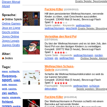
Gratis Spiele: Sportspiel
Diesen Monat
Allzeit
Fucking Killer
(12/20/2012)
Hilf dem pensionierten Weihnachtsmann, nervende
Sprache:
Kinder zu töten, statt Geschenke auszuteilen.
Online Spiele
Gespielt: 130400 Mal (6 heute), Bevorzugt Flash
Spiel: 0
Online Games
Spiele spielen - Keywords:
weihnachten
,
Jeux en Ligne
weihnachtsmann
,
geschenk
,
Gratis Spiele: Shootin
Giochi online
Jogos Online
Verteidige den Nord Pol
(12/7/2010)
Jogos Legais
Du bist der Weihnachtsmann und es ist dein Job, den
Juegos Gratis
Nord Pol von den lästigen Kindern zu verteidigen.
Gespielt: 169772 Mal (5 heute), Bevorzugt Flash
Spiel: 1
Alter:
Spiele Seite - Keywords:
weihnachtsmann
,
norden
,
schnee
,
eis
,
weihnachten
,
Jedes
Online Spiele: Aktio
Weihnachten Schuss-
Tags:
Galerie
(12/1/2008)
meer
,
schlacht
,
Schieße die Weihnachtsbaumdekoration so weit du
flugzeug
,
nur kannst herunter.
sport
,
Gespielt: 153410 Mal (5 heute), Bevorzugt Flash
spiel
,
Spiel: 0
auto
,
wasser
,
Flashspiele - Keywords:
weihnachten
,
schüsse
,
dekoration
,
Spiele spielen: Shootin
geld
,
casino
,
ziel
,
waffen
,
Fucking Killer
(2/11/2014)
mario
,
strategie
,
Der Weihnachtsmann in Pension schießt mit einem
fishland
,
Bazooka auf nervende Kinder.
rennen
,
punkte
,