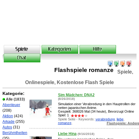
Flashspiele romanze
Spiele,
Onlinespiele, Kostenlose Flash Spiele
Kategorie:
Sim Mädchen: DNA2
Alle
(1833)
(8/26/2018)
Simulation einer Verabredung in den Hauptrollen der
Abenteuer
netten japanischen Anime.
(208)
Gespielt: 368026 Mal (34 heute), Bevorzugt Online
Spiel: 1
Aktion
(424)
Spiele Seite - Keywords:
verabredung
,
liebe
,
Arkade
(255)
romanze
,
Flashspiele: Ander
Autos
(31)
Berühmtheiten
Liebe Hina
(9/16/2018)
(35)