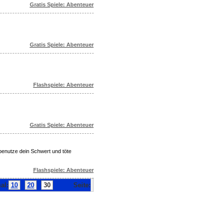
Gratis Spiele: Abenteuer
Gratis Spiele: Abenteuer
Flashspiele: Abenteuer
Gratis Spiele: Abenteuer
benutze dein Schwert und töte
Flashspiele: Abenteuer
al:
10
20
30
Seite: