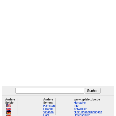
Andere
Andere
www.spieletube.de
Spiele:
Seiten:
Hersteller
Hamsters
Info
Fixando
Entwickler
Virtando
Nutzungsbedingungen
Harz
Datenschutz