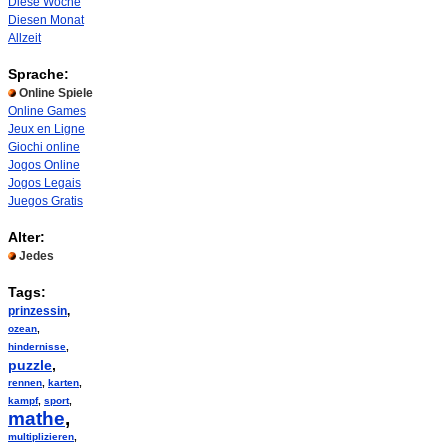
Diese Woche
Diesen Monat
Allzeit
Sprache:
Online Spiele
Online Games
Jeux en Ligne
Giochi online
Jogos Online
Jogos Legais
Juegos Gratis
Alter:
Jedes
Tags:
prinzessin
,
ozean
,
hindernisse
,
puzzle
,
rennen
,
karten
,
kampf
,
sport
,
mathe
,
multiplizieren
,