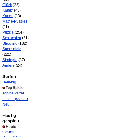
Glück
(23)
Kampf
(43)
Karten
(13)
Mathe-Puzzles
(11)
Puzzle
(254)
Schlachten
(21)
Shooting
(182)
Sportspiele
(221)
Strategie
(87)
Andere
(24)
Surfen:
Beliebig
Top Spiele
Top bewertet
Lieblingsspiele
Neu
Häufig
gespielt:
Heute
Gestern