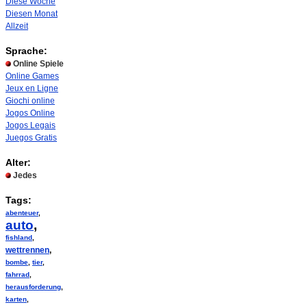
Diese Woche
Diesen Monat
Allzeit
Sprache:
Online Spiele
Online Games
Jeux en Ligne
Giochi online
Jogos Online
Jogos Legais
Juegos Gratis
Alter:
Jedes
Tags:
abenteuer
,
auto
,
fishland
,
wettrennen
,
bombe
,
tier
,
fahrrad
,
herausforderung
,
karten
,