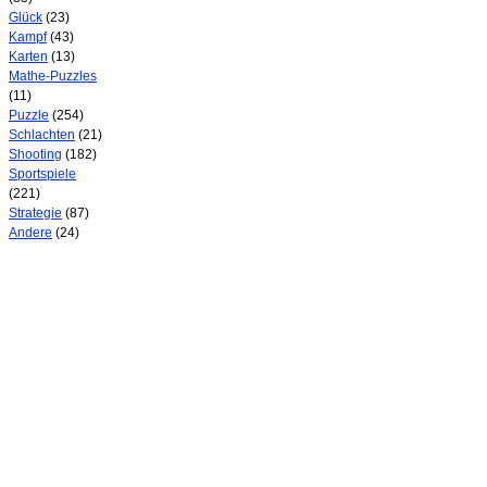
Glück
(23)
Kampf
(43)
Karten
(13)
Mathe-Puzzles
(11)
Puzzle
(254)
Schlachten
(21)
Shooting
(182)
Sportspiele
(221)
Strategie
(87)
Andere
(24)