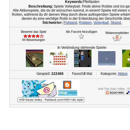
Keywords:
Pfeiltasten
Beschreibung:
Spiele Volleyball. Finde deine Robbe und los geh
Alle Aktionspiele, die du dir wünschen kannst, in einem! Spiele mit vielen
Rollen, während du dir deinen Weg durch diese aufregenden Spiele erkämpf
denen du eine wichtige Rolle in der Entwicklung der Geschichte übe
Stichwörter:
Fishland
,
Robben
,
Volleyball
,
Strand
,
Bewerte das Spiel
Als Favorit hinzufügen
Weiterempfehlen
44 Bewertungen
In Verbindung stehende Spiele:
Gespielt:
222466
Favorit:
0
Mal
Kategorie:
Aktion
|
|
Add The Seals Volley - F