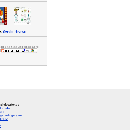
e:
Berühmtheiten
dd The Ziele und feuere ab to:
pieletube.de
ler Info
ler
gsbedingungen
chutz
t