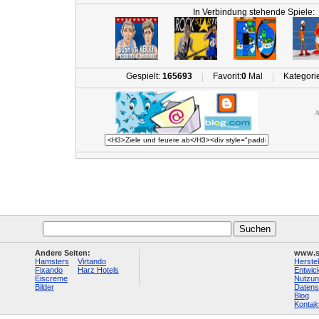
In Verbindung stehende Spiele:
Gespielt:
165693
Favorit:
0
Mal
Kategori
|
|
A
Andere Seiten:
www.s
Hamsters
Virtando
Herstel
Fixando
Harz Hotels
Entwick
Eiscreme
Nutzun
Bilder
Datens
Blog
Kontak