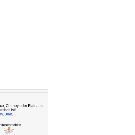
ce, Cheney oder Blair aus.
theit ist!
ey
,
Blair
,
iterempfehlen