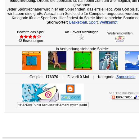
Beschreibung:
Drücke die Leertaste so nah beim Zentrum wie möglich, um 
gewinnen.
Jeder Sportliebhaber wird hier ein Spiel finden, das er/sie liebt. Vom Golf bis 
wir haben eine große Auswahl an Spiele, die für Computer angepasst wurden. 
Kategorie für die Sportfans. Hier findest du Spiele über zahlreiche Sportmod
Stichwörter:
Basketball
,
Sport
,
Wettkampf
,
Bewerte das Spiel
Als Favorit hinzufügen
Weiterempfehlen
42 Bewertungen
In Verbindung stehende Spiele:
Gespielt:
176370
Favorit:
0
Mal
Kategorie:
Sportspiele
|
|
Add The Drei-Punkt S