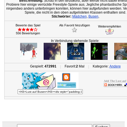
Beschreibung:
Schau in den Brustkorb, aber werde nicht dabei erwisc
Probiere hier einige verrückte Freestyle-Spiele aus. Jegliche phantastische Spi
nirgendwo anders unterbringen konnten, können hier aufgefunden werden. V
Spiele, die nicht in den oben aufgelisteten Klassen enthalten sind.
Stichwörter:
Mädchen
,
Busen
,
Bewerte das Spiel
Als Favorit hinzufügen
Weiterempfehlen
556 Bewertungen
In Verbindung stehende Spiele:
Gespielt:
472991
Favorit:
2
Mal
Kategorie:
Andere
|
|
Add The Lust auf 