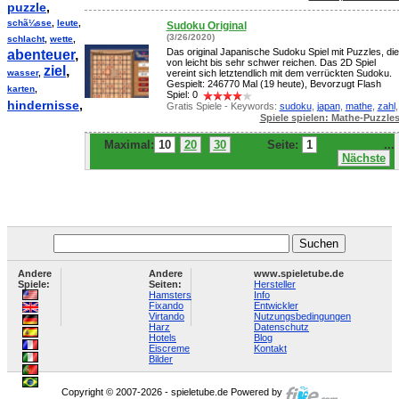
puzzle
,
schã¼sse
,
leute
,
Sudoku Original
(3/26/2020)
schlacht
,
wette
,
Das original Japanische Sudoku Spiel mit Puzzles, die
abenteuer
,
von leicht bis sehr schwer reichen. Das 2D Spiel
ziel
,
wasser
,
vereint sich letztendlich mit dem verrückten Sudoku.
Gespielt: 246770 Mal (19 heute), Bevorzugt Flash
karten
,
Spiel: 0
hindernisse
,
Gratis Spiele - Keywords:
sudoku
,
japan
,
mathe
,
zahl
,
Spiele spielen: Mathe-Puzzle
Maximal:
10
20
30
Seite:
1
2
3
4
5
6
7
...
Nächste
Andere
Andere
www.spieletube.de
Spiele:
Seiten:
Hersteller
Hamsters
Info
Fixando
Entwickler
Virtando
Nutzungsbedingungen
Harz
Datenschutz
Hotels
Blog
Eiscreme
Kontakt
Bilder
Copyright © 2007-2026 - spieletube.de Powered by