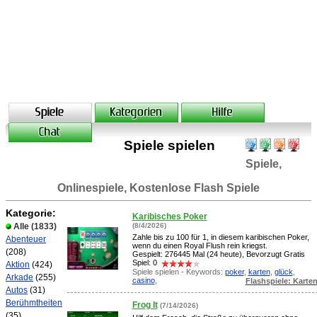
Spiele spielen
Spiele,
Onlinespiele, Kostenlose Flash Spiele
Kategorie:
Karibisches Poker
Alle
(1833)
(8/4/2026)
Zahle bis zu 100 für 1, in diesem karibischen Poker,
Abenteuer
wenn du einen Royal Flush rein kriegst.
(208)
Gespielt: 276445 Mal (24 heute), Bevorzugt Gratis
Spiel: 0
Aktion
(424)
Spiele spielen - Keywords:
poker
,
karten
,
glück
,
Arkade
(255)
casino
,
Flashspiele: Karte
Autos
(31)
Berühmtheiten
Frog It
(7/14/2026)
(35)